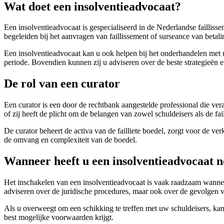
Wat doet een insolventieadvocaat?
Een insolventieadvocaat is gespecialiseerd in de Nederlandse faillisse
begeleiden bij het aanvragen van faillissement of surseance van betal
Een insolventieadvocaat kan u ook helpen bij het onderhandelen met u
periode. Bovendien kunnen zij u adviseren over de beste strategieën e
De rol van een curator
Een curator is een door de rechtbank aangestelde professional die vera
of zij heeft de plicht om de belangen van zowel schuldeisers als de fail
De curator beheert de activa van de failliete boedel, zorgt voor de ve
de omvang en complexiteit van de boedel.
Wanneer heeft u een insolventieadvocaat 
Het inschakelen van een insolventieadvocaat is vaak raadzaam wanneer
adviseren over de juridische procedures, maar ook over de gevolgen va
Als u overweegt om een schikking te treffen met uw schuldeisers, ka
best mogelijke voorwaarden krijgt.