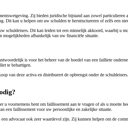
mentswetgeving. Zij bieden juridische bijstand aan zowel particulieren a
ing. Dit kan u helpen om uw schulden te herstructureren of zelfs een nie
w schuldeisers. Dit kan leiden tot een minnelijk akkoord, waarbij u m
n mogelijkheden afhankelijk van uw financiële situatie.
ntwoordelijk is voor het beheer van de boedel van een failliete ondernem
liet te behartigen.
rkoop van deze activa en distribueert de opbrengst onder de schuldeisers
nodig?
 u voornemens bent om faillissement aan te vragen of als u moeite heef
n een faillissement voor uw persoonlijke en zakelijke situatie.
n een advocaat ook zeer waardevol zijn. Zij kunnen helpen om de commu