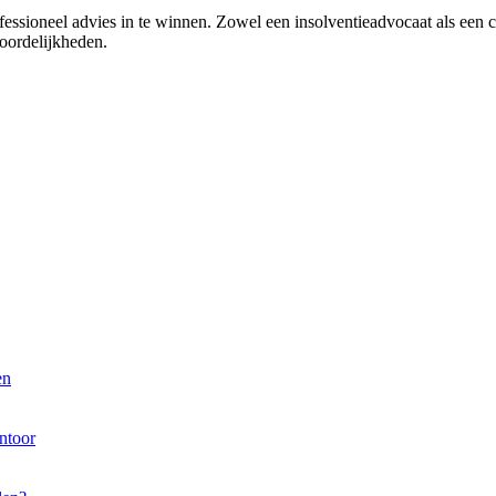
essioneel advies in te winnen. Zowel een insolventieadvocaat als een cu
oordelijkheden.
en
ntoor