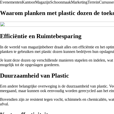
Evenementen
Kantoor
Magazijn
Schoonmaak
Marketing
Terrein
Cursusse
Waarom planken met plastic dozen de toek
Efficiëntie en Ruimtebesparing
In de wereld van magazijnbeheer draait alles om efficiëntie en het opt
planken te gebruiken met plastic dozen kunnen bedrijven hun opslagrui
Je kunt deze dozen op verschillende manieren stapelen en indelen, wat
mogelijk tot de opgeslagen goederen.
Duurzaamheid van Plastic
Een andere belangrijke overweging is de duurzaamheid van plastic. Vee
meegaand, maar kunnen ook eenvoudig worden gerecycled aan het ein
Bovendien zijn ze resistent tegen vocht, schimmels en chemicaliën, wat
afval.